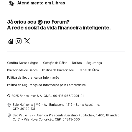
Atendimento em Libras
Já criou seu @ no Forum?
A rede social da vida financeira inteligente.
Inter
Instagram
X
Confira Nossas Vagas
Cotação do Dólar
Tarifas
Segurança
Privacidade de Dados
Política de Privacidade
Canal de Ética
Política de Segurança da Informação
Política de Segurança da Informação para Fornecedores
©
2025 Banco Inter S.A. CNPJ: 00.416.968/0001-01
Belo Horizonte | MG - Av. Barbacena, 1219 - Santo Agostinho.
CEP: 30190-131
São Paulo | SP - Avenida Presidente Juscelino Kubitschek, 1.400, 8º andar,
CJ 81 - Vila Nova Conceição. CEP: 04543-000