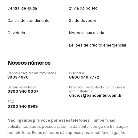
Central de ajuda
2ª via do boleto
Canais de atendimento
Saldo devedor
Ouvidoria
Negocie sua dívida
Leilões de crédito emergencial
Nossos números
Capitais e regiões metropolitanas
Ouvidoria
3003 4070
0800 940 7772
Demais localidades
Para recebimento de ofícios judiciais e
0800 940 0007
administrativos
oficios@bancointer.com.br
SAC
0800 940 9999
Não ligamos pra você por esses telefones
. Também não
solicitamos dados pessoais, senha da conta, código de transação
por telefone. Estes números são apenas para você fazer ligações