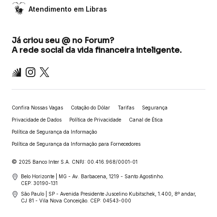
Atendimento em Libras
Já criou seu @ no Forum?
A rede social da vida financeira inteligente.
Inter
Instagram
X
Confira Nossas Vagas
Cotação do Dólar
Tarifas
Segurança
Privacidade de Dados
Política de Privacidade
Canal de Ética
Política de Segurança da Informação
Política de Segurança da Informação para Fornecedores
©
2025 Banco Inter S.A. CNPJ: 00.416.968/0001-01
Belo Horizonte | MG - Av. Barbacena, 1219 - Santo Agostinho.
CEP: 30190-131
São Paulo | SP - Avenida Presidente Juscelino Kubitschek, 1.400, 8º andar,
CJ 81 - Vila Nova Conceição. CEP: 04543-000