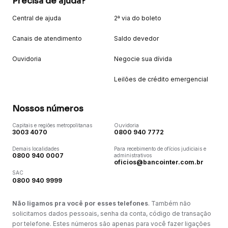
Precisa de ajuda?
Central de ajuda
2ª via do boleto
Canais de atendimento
Saldo devedor
Ouvidoria
Negocie sua dívida
Leilões de crédito emergencial
Nossos números
Capitais e regiões metropolitanas
Ouvidoria
3003 4070
0800 940 7772
Demais localidades
Para recebimento de ofícios judiciais e
0800 940 0007
administrativos
oficios@bancointer.com.br
SAC
0800 940 9999
Não ligamos pra você por esses telefones
. Também não
solicitamos dados pessoais, senha da conta, código de transação
por telefone. Estes números são apenas para você fazer ligações