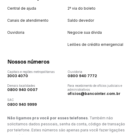
Central de ajuda
2ª via do boleto
Canais de atendimento
Saldo devedor
Ouvidoria
Negocie sua dívida
Leilões de crédito emergencial
Nossos números
Capitais e regiões metropolitanas
Ouvidoria
3003 4070
0800 940 7772
Demais localidades
Para recebimento de ofícios judiciais e
0800 940 0007
administrativos
oficios@bancointer.com.br
SAC
0800 940 9999
Não ligamos pra você por esses telefones
. Também não
solicitamos dados pessoais, senha da conta, código de transação
por telefone. Estes números são apenas para você fazer ligações