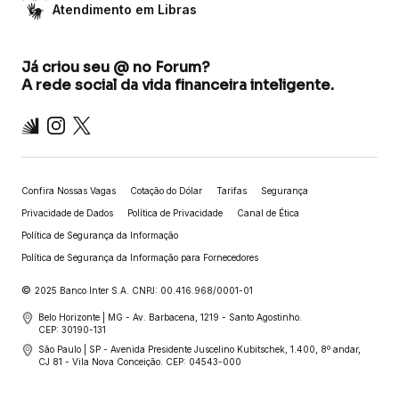
Atendimento em Libras
Já criou seu @ no Forum?
A rede social da vida financeira inteligente.
Inter
Instagram
X
Confira Nossas Vagas
Cotação do Dólar
Tarifas
Segurança
Privacidade de Dados
Política de Privacidade
Canal de Ética
Política de Segurança da Informação
Política de Segurança da Informação para Fornecedores
©
2025 Banco Inter S.A. CNPJ: 00.416.968/0001-01
Belo Horizonte | MG - Av. Barbacena, 1219 - Santo Agostinho.
CEP: 30190-131
São Paulo | SP - Avenida Presidente Juscelino Kubitschek, 1.400, 8º andar,
CJ 81 - Vila Nova Conceição. CEP: 04543-000