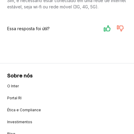
Sim, é necessário estar conectado em uma rede de internet
estável, seja wi-fi ou rede móvel (3G, 4G, 5G).
Essa resposta foi útil?
Sobre nós
O Inter
Portal RI
Ética e Compliance
Investimentos
Blog