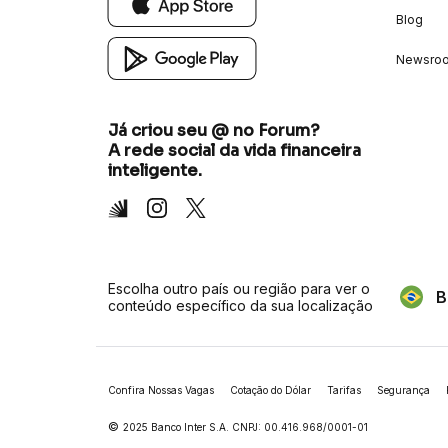
Blog
Newsro
Já criou seu @ no Forum?
A rede social da vida financeira
inteligente.
Inter
Instagram
X
Escolha outro país ou região para ver o
B
conteúdo específico da sua localização
Confira Nossas Vagas
Cotação do Dólar
Tarifas
Segurança
©
2025 Banco Inter S.A. CNPJ: 00.416.968/0001-01