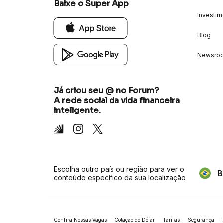
Baixe o Super App
Investim
Blog
Newsro
Já criou seu @ no Forum?
A rede social da vida financeira
inteligente.
Inter
Instagram
X
Escolha outro país ou região para ver o
B
conteúdo específico da sua localização
Confira Nossas Vagas
Cotação do Dólar
Tarifas
Segurança