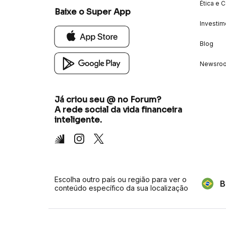
Ética e 
Baixe o Super App
Investim
Blog
Newsro
Já criou seu @ no Forum?
A rede social da vida financeira
inteligente.
Inter
Instagram
X
Escolha outro país ou região para ver o
B
conteúdo específico da sua localização