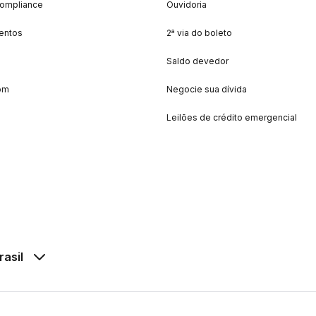
Compliance
Ouvidoria
entos
2ª via do boleto
Saldo devedor
om
Negocie sua dívida
Leilões de crédito emergencial
rasil