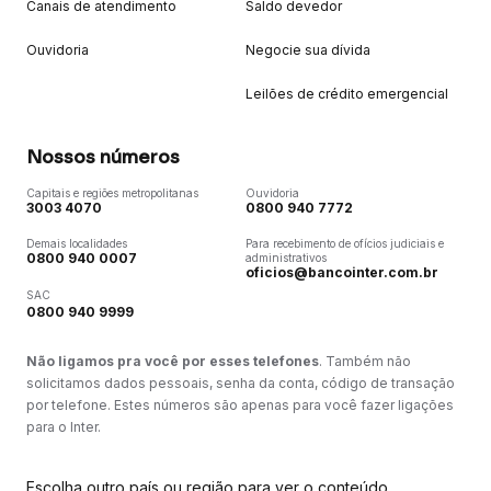
Canais de atendimento
Saldo devedor
Ouvidoria
Negocie sua dívida
Leilões de crédito emergencial
Nossos números
Capitais e regiões metropolitanas
Ouvidoria
3003 4070
0800 940 7772
Demais localidades
Para recebimento de ofícios judiciais e
0800 940 0007
administrativos
oficios@bancointer.com.br
SAC
0800 940 9999
Não ligamos pra você por esses telefones
. Também não
solicitamos dados pessoais, senha da conta, código de transação
por telefone. Estes números são apenas para você fazer ligações
para o Inter.
Escolha outro país ou região para ver o conteúdo