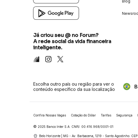
Blog
Newsro
Já criou seu @ no Forum?
A rede social da vida financeira
inteligente.
Inter
Instagram
X
Escolha outro país ou região para ver o
B
conteúdo específico da sua localização
Confira Nossas Vagas
Cotação do Dólar
Tarifas
Segurança
©
2025 Banco Inter S.A. CNPJ: 00.416.968/0001-01
Belo Horizonte | MG - Av. Barbacena, 1219 - Santo Agostinho.
CEP: