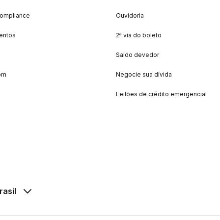
Compliance
Ouvidoria
entos
2ª via do boleto
Saldo devedor
om
Negocie sua dívida
Leilões de crédito emergencial
rasil