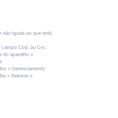
 são iguais ao que está
no campo Cód. ou Cvc.
s do aparelho >
e
elho > Gerenciamento
ia > Reinicie o