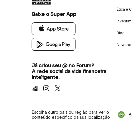
Ética e 
Baixe o Super App
Investim
Blog
Newsro
Já criou seu @ no Forum?
A rede social da vida financeira
inteligente.
Inter
Instagram
X
Escolha outro país ou região para ver o
B
conteúdo específico da sua localização