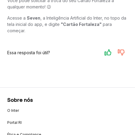
Você pode solicitar a troca do seu Cartão Fortaleza a
qualquer momento! 😉
Acesse a
Seven
, a Inteligência Artificial do Inter, no topo da
tela inicial do app, e digite
"Cartão Fortaleza"
para
começar.
Essa resposta foi útil?
Sobre nós
O Inter
Portal RI
Ética e Compliance