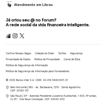
Atendimento em Libras
Já criou seu @ no Forum?
A rede social da vida financeira inteligente.
Inter
Instagram
X
Confira Nossas Vagas
Cotação do Dólar
Tarifas
Segurança
Privacidade de Dados
Política de Privacidade
Canal de Ética
Política de Segurança da Informação
Política de Segurança da Informação para Fornecedores
©
2025 Banco Inter S.A. CNPJ: 00.416.968/0001-01
Belo Horizonte | MG - Av. Barbacena, 1219 - Santo Agostinho.
CEP: 30190-131
São Paulo | SP - Avenida Presidente Juscelino Kubitschek, 1.400, 8º andar,
CJ 81 - Vila Nova Conceição. CEP: 04543-000