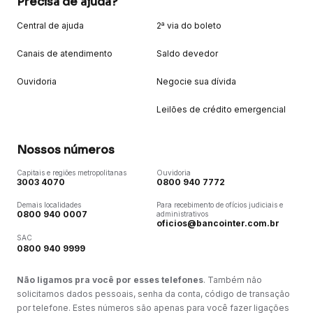
Precisa de ajuda?
Central de ajuda
2ª via do boleto
Canais de atendimento
Saldo devedor
Ouvidoria
Negocie sua dívida
Leilões de crédito emergencial
Nossos números
Capitais e regiões metropolitanas
Ouvidoria
3003 4070
0800 940 7772
Demais localidades
Para recebimento de ofícios judiciais e
0800 940 0007
administrativos
oficios@bancointer.com.br
SAC
0800 940 9999
Não ligamos pra você por esses telefones
. Também não
solicitamos dados pessoais, senha da conta, código de transação
por telefone. Estes números são apenas para você fazer ligações