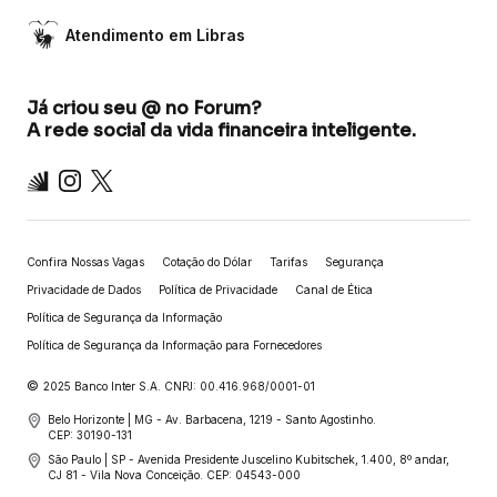
Atendimento em Libras
Já criou seu @ no Forum?
A rede social da vida financeira inteligente.
Inter
Instagram
X
Confira Nossas Vagas
Cotação do Dólar
Tarifas
Segurança
Privacidade de Dados
Política de Privacidade
Canal de Ética
Política de Segurança da Informação
Política de Segurança da Informação para Fornecedores
©
2025 Banco Inter S.A. CNPJ: 00.416.968/0001-01
Belo Horizonte | MG - Av. Barbacena, 1219 - Santo Agostinho.
CEP: 30190-131
São Paulo | SP - Avenida Presidente Juscelino Kubitschek, 1.400, 8º andar,
CJ 81 - Vila Nova Conceição. CEP: 04543-000