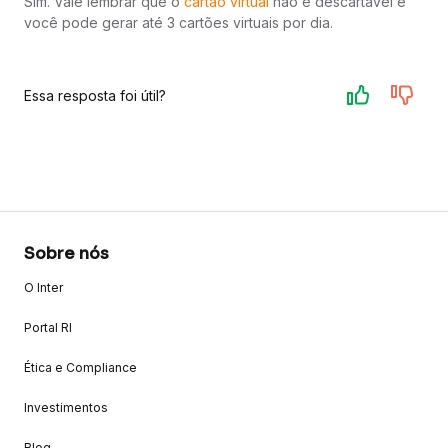
Sim. Vale lembrar que o
cartão virtual
não é descartável e
você pode gerar até 3 cartões virtuais por dia.
Essa resposta foi útil?
Sobre nós
O Inter
Portal RI
Ética e Compliance
Investimentos
Blog