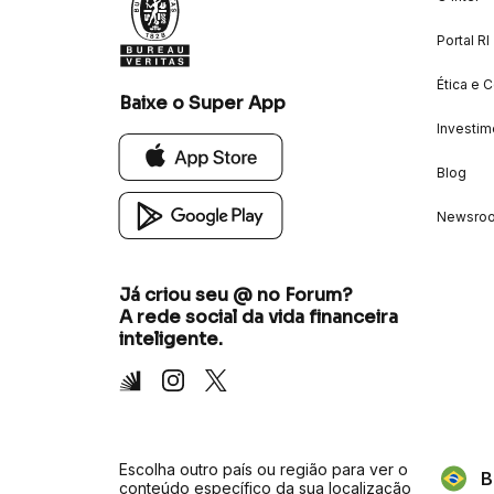
Portal RI
Ética e 
Baixe o Super App
Investim
Blog
Newsro
Já criou seu @ no Forum?
A rede social da vida financeira
inteligente.
Inter
Instagram
X
Escolha outro país ou região para ver o
B
conteúdo específico da sua localização