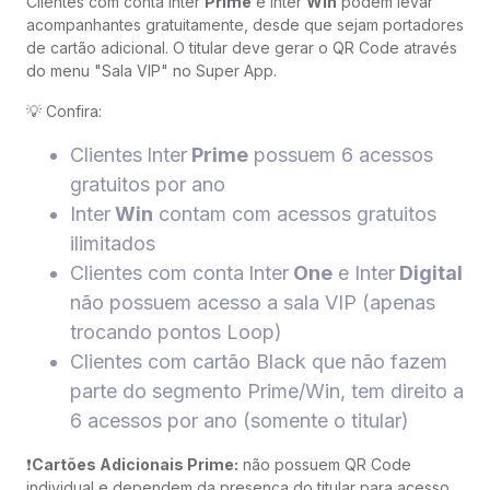
Clientes com conta Inter
Prime
e Inter
Win
podem levar
acompanhantes gratuitamente, desde que sejam portadores
de cartão adicional. O titular deve gerar o QR Code através
do menu "Sala VIP" no Super App.
💡 Confira:
Clientes
Inter
Prime
possuem 6 acessos
gratuitos por ano
Inter
Win
contam com acessos gratuitos
ilimitados
Clientes com conta
Inter
One
e Inter
Digital
não possuem acesso a sala VIP (apenas
trocando pontos Loop)
Clientes com cartão Black que não fazem
parte do segmento Prime/Win, tem direito a
6 acessos por ano (somente o titular)
❗️
Cartões Adicionais Prime:
não possuem QR Code
individual e dependem da presença do titular para acesso.