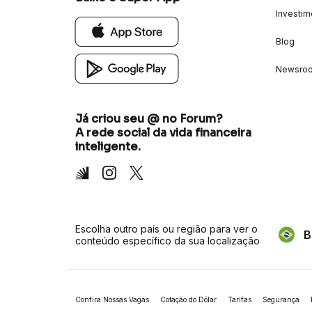
Investim
Blog
Newsro
Já criou seu @ no Forum?
A rede social da vida financeira
inteligente.
Inter
Instagram
X
Escolha outro país ou região para ver o
B
conteúdo específico da sua localização
Confira Nossas Vagas
Cotação do Dólar
Tarifas
Segurança