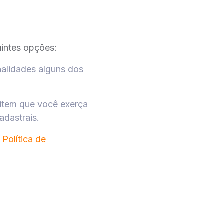
uintes opções:
nalidades alguns dos
mitem que você exerça
adastrais.
a
Política de