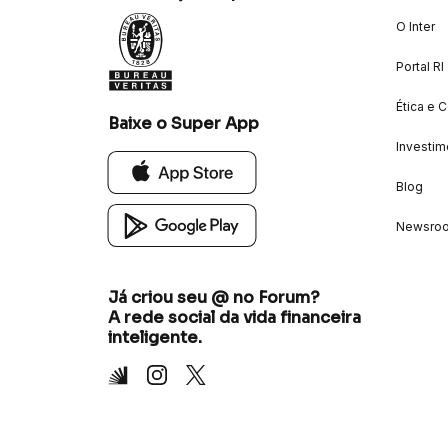
O Inter
Portal RI
Ética e 
Baixe o Super App
Investim
Blog
Newsro
Já criou seu @ no Forum?
A rede social da vida financeira
inteligente.
Inter
Instagram
X