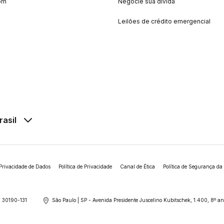
om
Negocie sua dívida
Leilões de crédito emergencial
rasil
Privacidade de Dados
Política de Privacidade
Canal de Ética
Política de Segurança da
 30190-131
São Paulo | SP - Avenida Presidente Juscelino Kubitschek, 1.400, 8º 