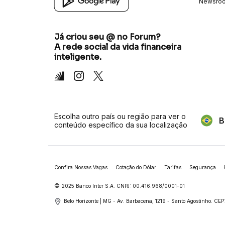
Newsro
Já criou seu @ no Forum?
A rede social da vida financeira
inteligente.
Inter
Instagram
X
Escolha outro país ou região para ver o
B
conteúdo específico da sua localização
Confira Nossas Vagas
Cotação do Dólar
Tarifas
Segurança
©
2025 Banco Inter S.A. CNPJ: 00.416.968/0001-01
Belo Horizonte | MG - Av. Barbacena, 1219 - Santo Agostinho.
CEP: