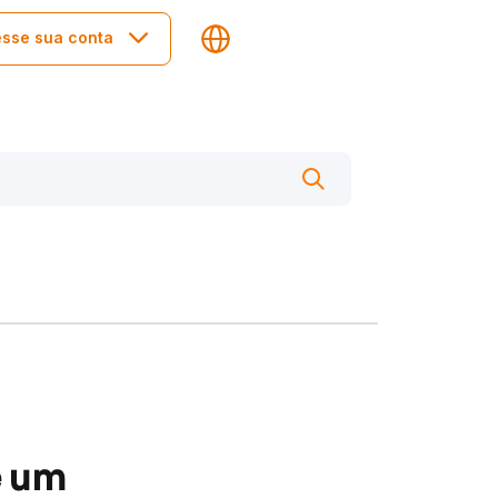
sse sua conta
e um