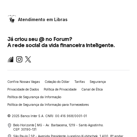
Atendimento em Libras
Já criou seu @ no Forum?
A rede social da vida financeira inteligente.
Inter
Instagram
X
Confira Nossas Vagas
Cotação do Dólar
Tarifas
Segurança
Privacidade de Dados
Política de Privacidade
Canal de Ética
Política de Segurança da Informação
Política de Segurança da Informação para Fornecedores
©
2025 Banco Inter S.A. CNPJ: 00.416.968/0001-01
Belo Horizonte | MG - Av. Barbacena, 1219 - Santo Agostinho.
CEP: 30190-131
São Paulo | SP - Avenida Presidente Juscelino Kubitschek, 1.400, 8º andar,