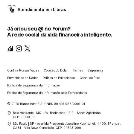
Atendimento em Libras
Já criou seu @ no Forum?
A rede social da vida financeira inteligente.
Inter
Instagram
X
Confira Nossas Vagas
Cotação do Dólar
Tarifas
Segurança
Privacidade de Dados
Política de Privacidade
Canal de Ética
Política de Segurança da Informação
Política de Segurança da Informação para Fornecedores
©
2025 Banco Inter S.A. CNPJ: 00.416.968/0001-01
Belo Horizonte | MG - Av. Barbacena, 1219 - Santo Agostinho.
CEP: 30190-131
São Paulo | SP - Avenida Presidente Juscelino Kubitschek, 1.400, 8º andar,
CJ 81 - Vila Nova Conceição. CEP: 04543-000