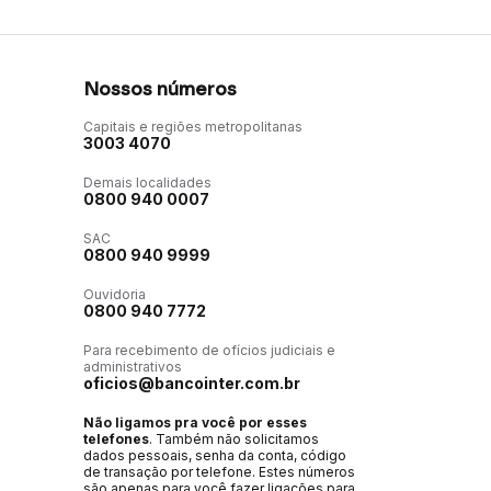
Nossos números
Capitais e regiões metropolitanas
3003 4070
Demais localidades
0800 940 0007
SAC
0800 940 9999
Ouvidoria
0800 940 7772
Para recebimento de ofícios judiciais e
administrativos
oficios@bancointer.com.br
Não ligamos pra você por esses
telefones
. Também não solicitamos
dados pessoais, senha da conta, código
de transação por telefone. Estes números
são apenas para você fazer ligações para