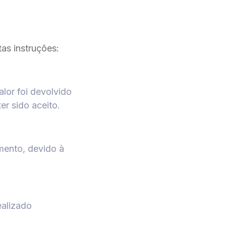
tas instruções:
lor foi devolvido
r sido aceito.
mento, devido à
ealizado