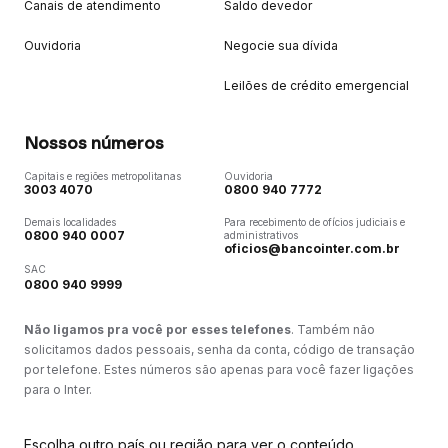
Canais de atendimento
Saldo devedor
Ouvidoria
Negocie sua dívida
Leilões de crédito emergencial
Nossos números
Capitais e regiões metropolitanas
Ouvidoria
3003 4070
0800 940 7772
Demais localidades
Para recebimento de ofícios judiciais e
0800 940 0007
administrativos
oficios@bancointer.com.br
SAC
0800 940 9999
Não ligamos pra você por esses telefones
. Também não
solicitamos dados pessoais, senha da conta, código de transação
por telefone. Estes números são apenas para você fazer ligações
para o Inter.
Escolha outro país ou região para ver o conteúdo