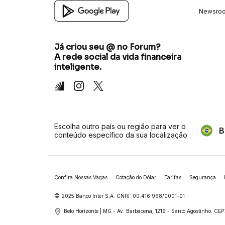
Newsro
Já criou seu @ no Forum?
A rede social da vida financeira
inteligente.
Inter
Instagram
X
Escolha outro país ou região para ver o
B
conteúdo específico da sua localização
Confira Nossas Vagas
Cotação do Dólar
Tarifas
Segurança
©
2025 Banco Inter S.A. CNPJ: 00.416.968/0001-01
Belo Horizonte | MG - Av. Barbacena, 1219 - Santo Agostinho.
CEP: