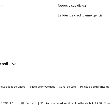
om
Negocie sua dívida
Leilões de crédito emergencial
rasil
Privacidade de Dados
Política de Privacidade
Canal de Ética
Política de Segurança da
 30190-131
São Paulo | SP - Avenida Presidente Juscelino Kubitschek, 1.400, 8º 