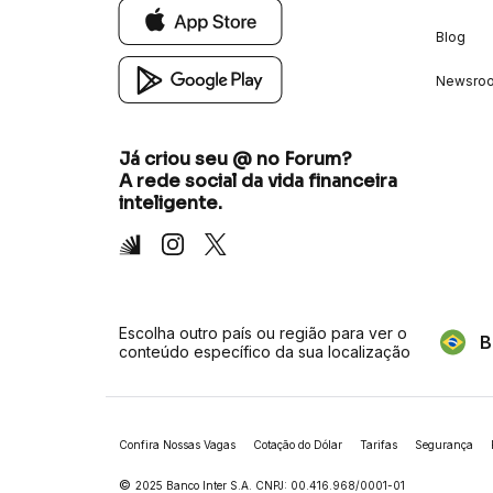
Blog
Newsro
Já criou seu @ no Forum?
A rede social da vida financeira
inteligente.
Inter
Instagram
X
Escolha outro país ou região para ver o
B
conteúdo específico da sua localização
Confira Nossas Vagas
Cotação do Dólar
Tarifas
Segurança
©
2025 Banco Inter S.A. CNPJ: 00.416.968/0001-01