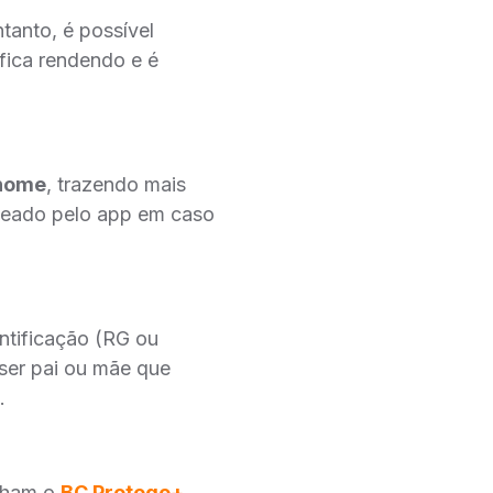
tanto, é possível
 fica rendendo e é
 nome
, trazendo mais
queado pelo app em caso
ntificação (RG ou
ser pai ou mãe que
.
enham o
BC Protege+