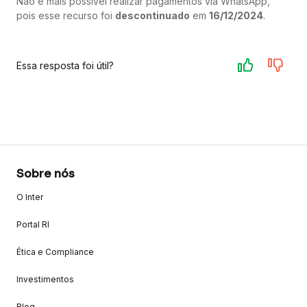
Não é mais possível realizar pagamentos via WhatsApp,
pois esse recurso foi
descontinuado
em
16/12/2024
.
Essa resposta foi útil?
Sobre nós
O Inter
Portal RI
Ética e Compliance
Investimentos
Blog