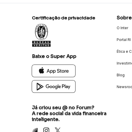
Sobre
Certificação de privacidade
O Inter
Portal RI
Ética e 
Baixe o Super App
Investim
Blog
Newsro
Já criou seu @ no Forum?
A rede social da vida financeira
inteligente.
Inter
Instagram
X