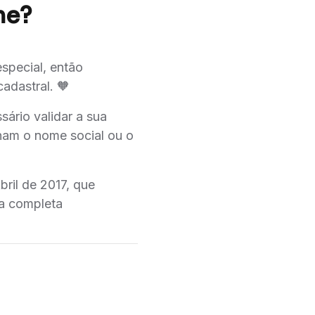
me?
special, então
adastral. 🧡
ário validar a sua
am o nome social ou o
bril de 2017, que
ra completa