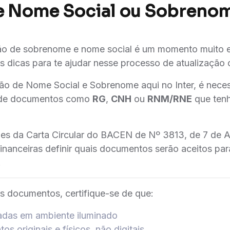
de Nome Social ou Sobreno
ão de sobrenome e nome social é um momento muito e
 dicas para te ajudar nesse processo de atualização c
ão de Nome Social e Sobrenome aqui no Inter, é necess
o de documentos como
RG
,
CNH
ou
RNM/RNE
que tenh
izes da Carta Circular do BACEN de Nº 3813, de 7 de A
 financeiras definir quais documentos serão aceitos pa
.
os documentos, certifique-se de que:
iradas em ambiente iluminado
s originais e físicos, não digitais