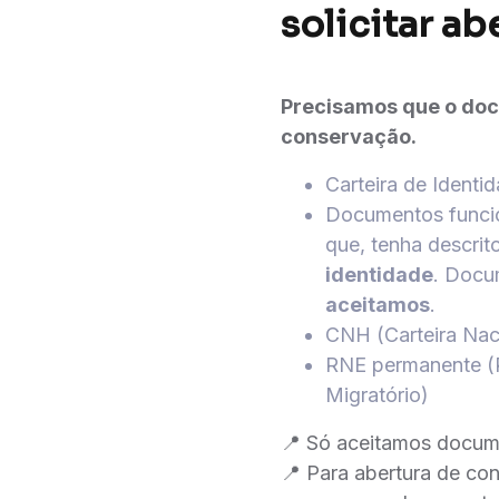
solicitar ab
Precisamos que o doc
conservação.
Carteira de Identi
Documentos funcion
que, tenha descri
identidade
. Docu
aceitamos
.
CNH (Carteira Naci
RNE permanente (R
Migratório)
📍 Só aceitamos docume
📍 Para abertura de co