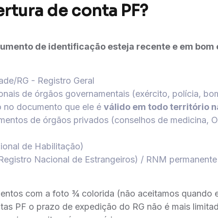
ertura de conta PF?
umento de identificação esteja recente e em bom 
dade/RG - Registro Geral
ais de órgãos governamentais (exército, polícia, bom
to no documento que ele é
válido em todo território 
mentos de órgãos privados (conselhos de medicina, OA
onal de Habilitação)
egistro Nacional de Estrangeiros) / RNM permanente 
ntos com a foto ¾ colorida (não aceitamos quando el
ntas PF o prazo de expedição do RG não é mais limita