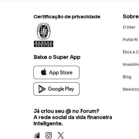
Sobre
Certificação de privacidade
O Inter
Portal RI
Ética e 
Baixe o Super App
Investim
Blog
Newsro
Já criou seu @ no Forum?
A rede social da vida financeira
inteligente.
Inter
Instagram
X