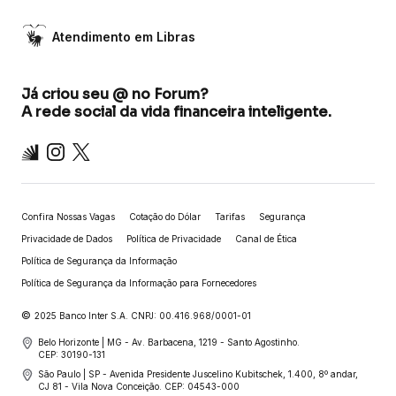
Atendimento em Libras
Já criou seu @ no Forum?
A rede social da vida financeira inteligente.
Inter
Instagram
X
Confira Nossas Vagas
Cotação do Dólar
Tarifas
Segurança
Privacidade de Dados
Política de Privacidade
Canal de Ética
Política de Segurança da Informação
Política de Segurança da Informação para Fornecedores
©
2025 Banco Inter S.A. CNPJ: 00.416.968/0001-01
Belo Horizonte | MG - Av. Barbacena, 1219 - Santo Agostinho.
CEP: 30190-131
São Paulo | SP - Avenida Presidente Juscelino Kubitschek, 1.400, 8º andar,
CJ 81 - Vila Nova Conceição. CEP: 04543-000