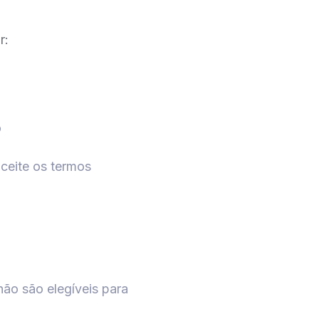
r:
o
aceite os termos
ão são elegíveis para