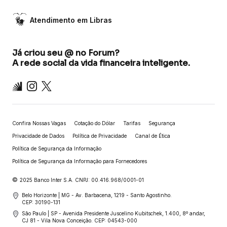
Atendimento em Libras
Já criou seu @ no Forum?
A rede social da vida financeira inteligente.
Inter
Instagram
X
Confira Nossas Vagas
Cotação do Dólar
Tarifas
Segurança
Privacidade de Dados
Política de Privacidade
Canal de Ética
Política de Segurança da Informação
Política de Segurança da Informação para Fornecedores
©
2025 Banco Inter S.A. CNPJ: 00.416.968/0001-01
Belo Horizonte | MG - Av. Barbacena, 1219 - Santo Agostinho.
CEP: 30190-131
São Paulo | SP - Avenida Presidente Juscelino Kubitschek, 1.400, 8º andar,
CJ 81 - Vila Nova Conceição. CEP: 04543-000