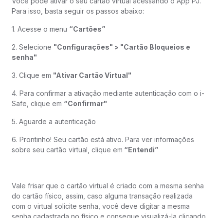
Você pode ativar o seu cartão virtual acessando o App PJ.
Para isso, basta seguir os passos abaixo:
1. Acesse o menu
“Cartões”
2. Selecione
"Configurações" > "Cartão Bloqueios e
senha"
3. Clique em
"Ativar Cartão Virtual"
4. Para confirmar a ativação mediante autenticação com o i-
Safe, clique em
“Confirmar"
5. Aguarde a autenticação
6. Prontinho! Seu cartão está ativo. Para ver informações
sobre seu cartão virtual, clique em
“Entendi”
Vale frisar que o cartão virtual é criado com a mesma senha
do cartão físico, assim, caso alguma transação realizada
com o virtual solicite senha, você deve digitar a mesma
senha cadastrada no físico e consegue visualizá-la clicando