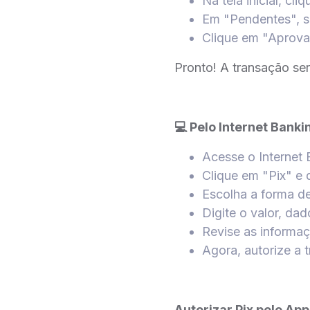
Na tela inicial, cl
Em "Pendentes", s
Clique em "Aprova
Pronto! A transação se
💻 Pelo Internet Banki
Acesse o Internet
Clique em "Pix" e
Escolha a forma 
Digite o valor, da
Revise as informa
Agora, autorize a 
Autorizar Pix pelo Ap