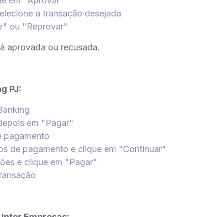
ique em "Aprovar"
elecione a transação desejada
r" ou "Reprovar"
rá aprovada ou recusada.
ng PJ:
 Banking
 depois em "Pagar"
de pagamento
dos de pagamento e clique em "Continuar"
ções e clique em "Pagar"
transação
p Inter Empresas: