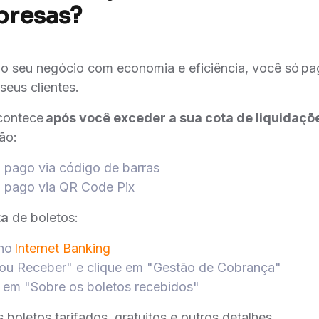
presas?
 do seu negócio com economia e eficiência, você só pa
seus clientes.
acontece
após você exceder a sua cota de liquidaçõ
ão:
o pago via código de barras
o pago via QR Code Pix
ta
de boletos:
 no
Internet Banking
 ou Receber" e clique em "Gestão de Cobrança"
e em "Sobre os boletos recebidos"
 boletos tarifados, gratuitos e outros detalhes.