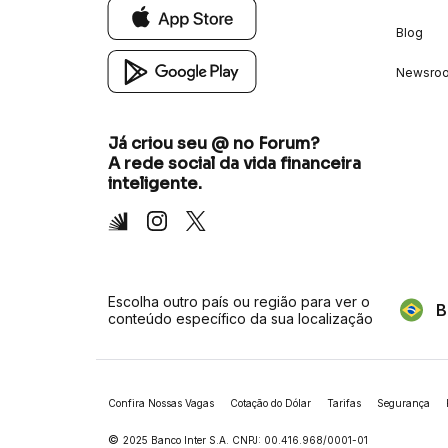
Blog
Newsro
Já criou seu @ no Forum?
A rede social da vida financeira
inteligente.
Inter
Instagram
X
Escolha outro país ou região para ver o
B
conteúdo específico da sua localização
Confira Nossas Vagas
Cotação do Dólar
Tarifas
Segurança
©
2025 Banco Inter S.A. CNPJ: 00.416.968/0001-01