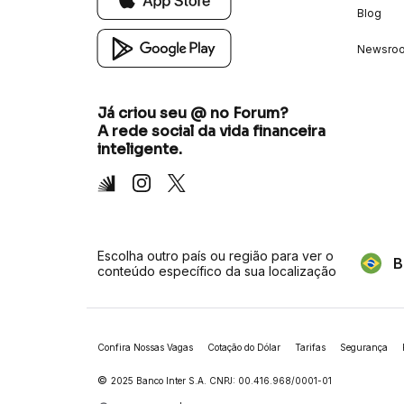
Blog
Newsro
Já criou seu @ no Forum?
A rede social da vida financeira
inteligente.
Inter
Instagram
X
Escolha outro país ou região para ver o
B
conteúdo específico da sua localização
Confira Nossas Vagas
Cotação do Dólar
Tarifas
Segurança
©
2025 Banco Inter S.A. CNPJ: 00.416.968/0001-01