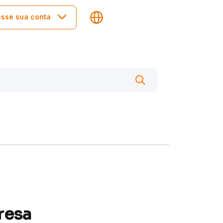
sse sua conta
resa