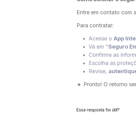
Entre em contato com 
Para contratar:
Acesse o
App Int
Vá em "
Seguro Em
Confirme as infor
Escolha as proteç
Revise,
autentiqu
🔸 Pronto! O retorno s
Essa resposta foi útil?