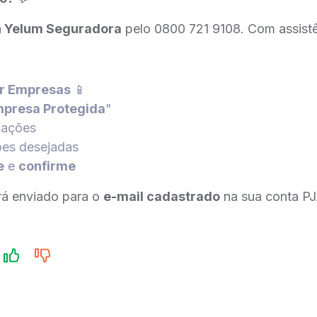
a
Yelum Seguradora
pelo 0800 721 9108. Com assistê
er Empresas
📱
presa Protegida
"
mações
ões desejadas
e
e
confirme
erá enviado para o
e-mail cadastrado
na sua conta PJ