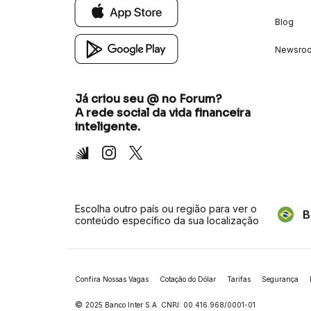
Blog
Newsro
Já criou seu @ no Forum?
A rede social da vida financeira
inteligente.
Inter
Instagram
X
Escolha outro país ou região para ver o
B
conteúdo específico da sua localização
Confira Nossas Vagas
Cotação do Dólar
Tarifas
Segurança
©
2025 Banco Inter S.A. CNPJ: 00.416.968/0001-01