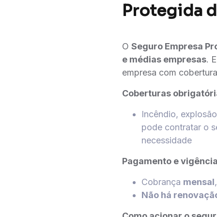
Protegida d
O
Seguro Empresa Pr
e médias empresas
. 
empresa com cobertur
Coberturas obrigatór
Incêndio, explosão
pode contratar o s
necessidade
Pagamento e vigênci
Cobrança
mensal
Não há renovaçã
Como acionar o segu