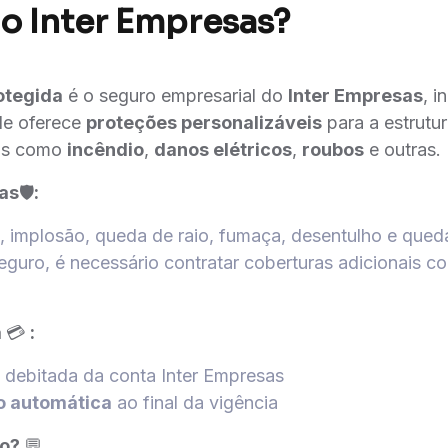
o Inter Empresas?
otegida
é o seguro empresarial do
Inter Empresas
, 
Ele oferece
proteções personalizáveis
para a estrutu
as como
incêndio
,
danos elétricos
,
roubos
e outras.
ias
🛡️
:
, implosão, queda de raio, fumaça, desentulho e que
eguro, é necessário contratar coberturas adicionais c
a
💳
:
, debitada da conta Inter Empresas
o automática
ao final da vigência
ro?
💬