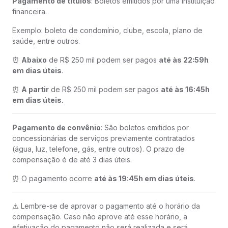
Pagamento de títulos
: Boletos emitidos por uma instituição
financeira.
Exemplo: boleto de condomínio, clube, escola, plano de
saúde, entre outros.
⏰
Abaixo
de R$ 250 mil podem ser pagos
até às 22:59h
em dias úteis
.
⏰
A partir
de R$ 250 mil podem ser pagos
até às 16:45h
em dias úteis.
Pagamento de convênio
: São boletos emitidos por
concessionárias de serviços previamente contratados
(água, luz, telefone, gás, entre outros). O prazo de
compensação é de até 3 dias úteis.
⏰ O pagamento ocorre
até às 19:45h em dias úteis
.
⚠️ Lembre-se de aprovar o pagamento até o horário da
compensação. Caso não aprove até esse horário, a
efetivação do pagamento não será realizada e será