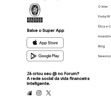
O Inter
Portal RI
Ética e 
Baixe o Super App
Investim
Blog
Newsro
Já criou seu @ no Forum?
A rede social da vida financeira
inteligente.
Inter
Instagram
X