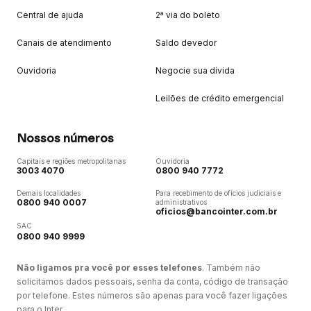
Central de ajuda
2ª via do boleto
Canais de atendimento
Saldo devedor
Ouvidoria
Negocie sua dívida
Leilões de crédito emergencial
Nossos números
Capitais e regiões metropolitanas
Ouvidoria
3003 4070
0800 940 7772
Demais localidades
Para recebimento de ofícios judiciais e
0800 940 0007
administrativos
oficios@bancointer.com.br
SAC
0800 940 9999
Não ligamos pra você por esses telefones
. Também não
solicitamos dados pessoais, senha da conta, código de transação
por telefone. Estes números são apenas para você fazer ligações
para o Inter.