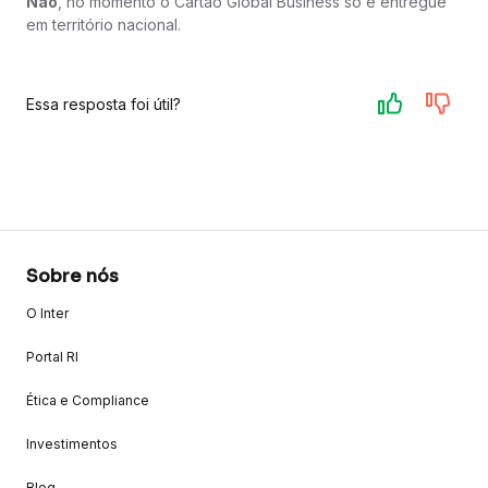
Não
, no momento o Cartão Global Business só é entregue
em território nacional.
Essa resposta foi útil?
Sobre nós
O Inter
Portal RI
Ética e Compliance
Investimentos
Blog