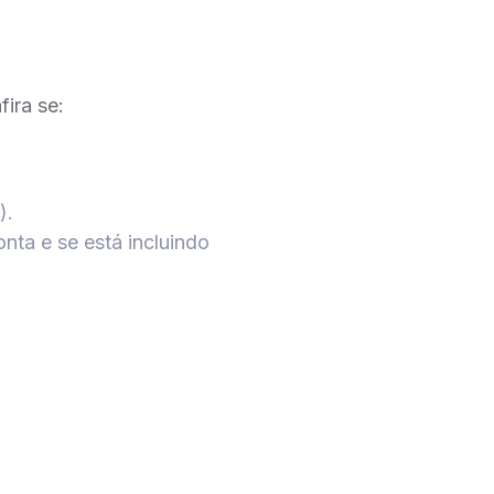
ra se: ​
.​
ta e se está incluindo