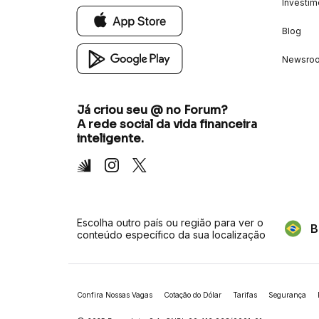
Investim
Blog
Newsro
Já criou seu @ no Forum?
A rede social da vida financeira
inteligente.
Inter
Instagram
X
Escolha outro país ou região para ver o
B
conteúdo específico da sua localização
Confira Nossas Vagas
Cotação do Dólar
Tarifas
Segurança