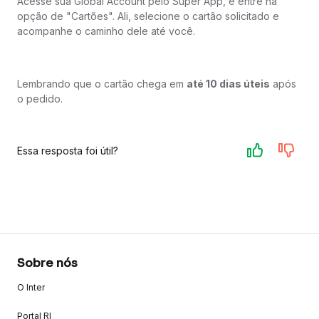
Acesse sua Global Account pelo Super App, e entre na
opção de "Cartões". Ali, selecione o cartão solicitado e
acompanhe o caminho dele até você. ​
Lembrando que o cartão chega em
até 10 dias úteis
após
o pedido.​
Essa resposta foi útil?
Sobre nós
O Inter
Portal RI