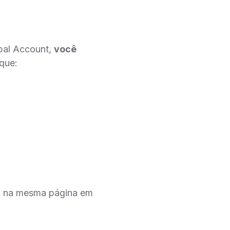
obal Account,
você
ique:
l, na mesma página em