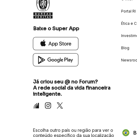
Portal RI
Ética e 
Baixe o Super App
Investim
Blog
Newsro
Já criou seu @ no Forum?
A rede social da vida financeira
inteligente.
Inter
Instagram
X
Escolha outro país ou região para ver o
B
conteúdo específico da sua localização