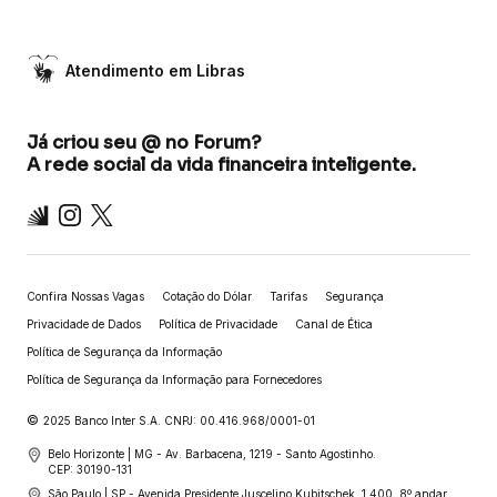
Atendimento em Libras
Já criou seu @ no Forum?
A rede social da vida financeira inteligente.
Inter
Instagram
X
Confira Nossas Vagas
Cotação do Dólar
Tarifas
Segurança
Privacidade de Dados
Política de Privacidade
Canal de Ética
Política de Segurança da Informação
Política de Segurança da Informação para Fornecedores
©
2025 Banco Inter S.A. CNPJ: 00.416.968/0001-01
Belo Horizonte | MG - Av. Barbacena, 1219 - Santo Agostinho.
CEP: 30190-131
São Paulo | SP - Avenida Presidente Juscelino Kubitschek, 1.400, 8º andar,