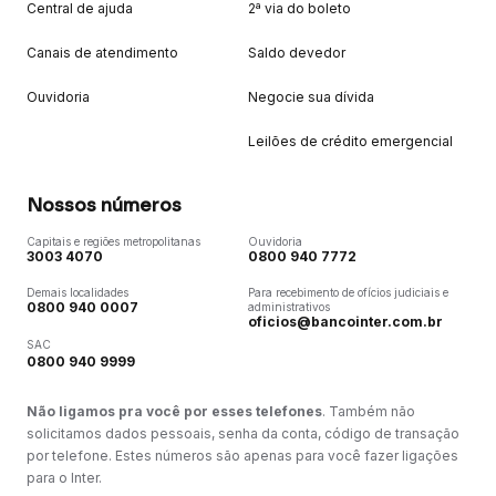
Central de ajuda
2ª via do boleto
Canais de atendimento
Saldo devedor
Ouvidoria
Negocie sua dívida
Leilões de crédito emergencial
Nossos números
Capitais e regiões metropolitanas
Ouvidoria
3003 4070
0800 940 7772
Demais localidades
Para recebimento de ofícios judiciais e
0800 940 0007
administrativos
oficios@bancointer.com.br
SAC
0800 940 9999
Não ligamos pra você por esses telefones
. Também não
solicitamos dados pessoais, senha da conta, código de transação
por telefone. Estes números são apenas para você fazer ligações
para o Inter.