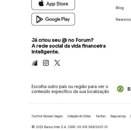
Blog
Newsro
Já criou seu @ no Forum?
A rede social da vida financeira
inteligente.
Inter
Instagram
X
Escolha outro país ou região para ver o
B
conteúdo específico da sua localização
Confira Nossas Vagas
Cotação do Dólar
Tarifas
Segurança
©
2025 Banco Inter S.A. CNPJ: 00.416.968/0001-01