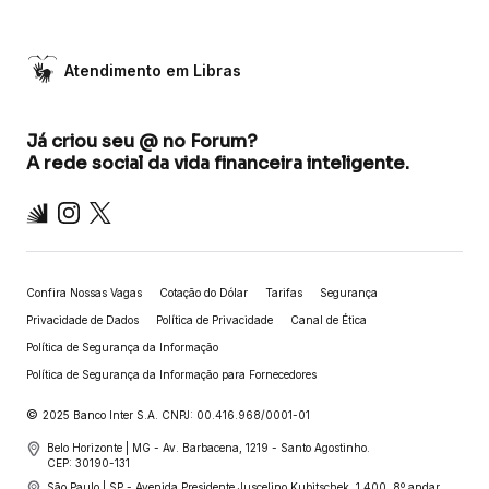
Atendimento em Libras
Já criou seu @ no Forum?
A rede social da vida financeira inteligente.
Inter
Instagram
X
Confira Nossas Vagas
Cotação do Dólar
Tarifas
Segurança
Privacidade de Dados
Política de Privacidade
Canal de Ética
Política de Segurança da Informação
Política de Segurança da Informação para Fornecedores
©
2025 Banco Inter S.A. CNPJ: 00.416.968/0001-01
Belo Horizonte | MG - Av. Barbacena, 1219 - Santo Agostinho.
CEP: 30190-131
São Paulo | SP - Avenida Presidente Juscelino Kubitschek, 1.400, 8º andar,