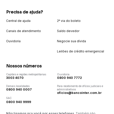
Precisa de ajuda?
Central de ajuda
2ª via do boleto
Canais de atendimento
Saldo devedor
Ouvidoria
Negocie sua dívida
Leilões de crédito emergencial
Nossos números
Capitais e regiões metropolitanas
Ouvidoria
3003 4070
0800 940 7772
Demais localidades
Para recebimento de ofícios judiciais e
0800 940 0007
administrativos
oficios@bancointer.com.br
SAC
0800 940 9999
Não ligamos pra você por esses telefones
. Também não